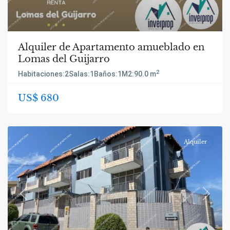
Alquiler de Apartamento amueblado en
Lomas del Guijarro
2
Habitaciones:
2
Salas:
1
Baños:
1
M2:
90.0 m
US$ 680
Alquiler
Previous
Next