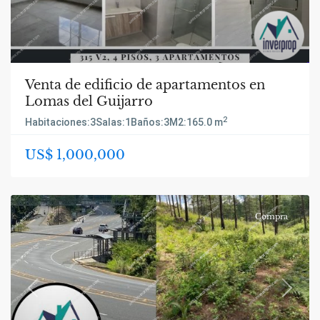
Venta de edificio de apartamentos en
Lomas del Guijarro
2
Habitaciones:
3
Salas:
1
Baños:
3
M2:
165.0 m
US$ 1,000,000
Compra
Previous
Next