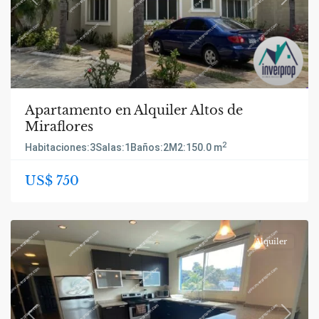
Previous
Next
Apartamento en Alquiler Altos de
Miraflores
2
Habitaciones:
3
Salas:
1
Baños:
2
M2:
150.0 m
US$ 750
Alquiler