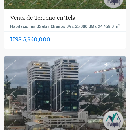
Venta de Terreno en Tela
2
Habitaciones:
0
Salas:
0
Baños:
0
V2:
35,000.0
M2:
24,458.0 m
US$ 5,950,000
Alquiler
Previous
Next