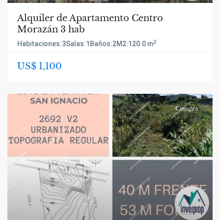
Alquiler de Apartamento Centro
Morazán 3 hab
2
Habitaciones:
3
Salas:
1
Baños:
2
M2:
120.0 m
US$ 1,100
Compra
Previous
Next