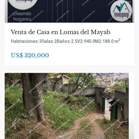
Venta de Casa en Lomas del Mayab
2
Habitaciones:
3
Salas:
2
Baños:
2.5
V2:
940.0
M2:
188.0 m
US$ 320,000
Compra
Previous
Next