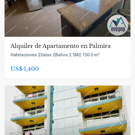
Previous
Next
Alquiler de Apartamento en Palmira
2
Habitaciones:
2
Salas:
2
Baños:
2.5
M2:
150.0 m
US$ 1,400
Alquiler
Previous
Next