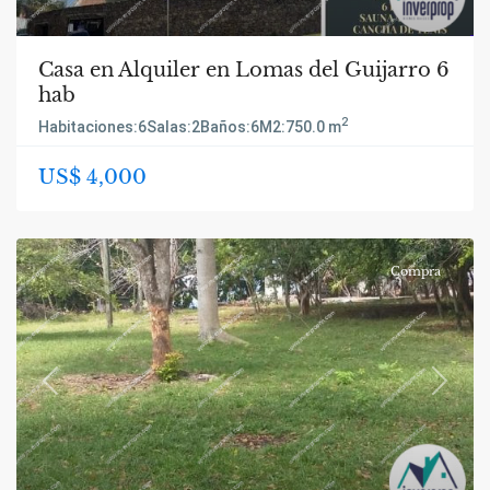
Casa en Alquiler en Lomas del Guijarro 6
hab
2
Habitaciones:
6
Salas:
2
Baños:
6
M2:
750.0 m
US$ 4,000
Compra
Previous
Next