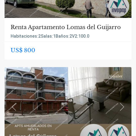
Renta Apartamento Lomas del Guijarro
Habitaciones:
2
Salas:
1
Baños:
2
V2:
100.0
US$ 800
Alquiler
Previous
Next