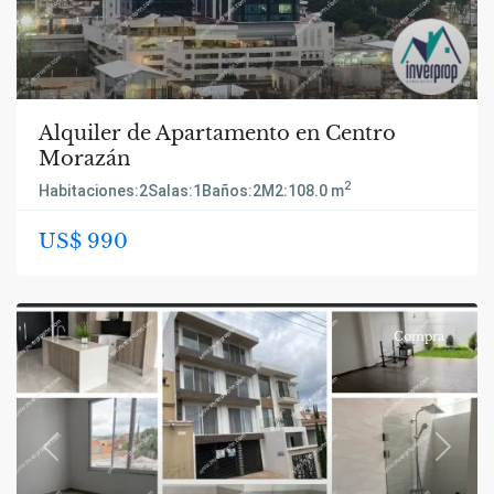
Alquiler de Apartamento en Centro
Morazán
2
Habitaciones:
2
Salas:
1
Baños:
2
M2:
108.0 m
US$ 990
Compra
Previous
Next