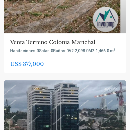
Venta Terreno Colonia Marichal
2
Habitaciones:
0
Salas:
0
Baños:
0
V2:
2,098.0
M2:
1,466.0 m
US$ 377,000
Alquiler
Previous
Next