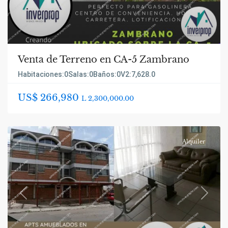
Venta de Terreno en CA-5 Zambrano
Habitaciones:
0
Salas:
0
Baños:
0
V2:
7,628.0
US$ 266,980
L 2,300,000.00
Alquiler
Previous
Next