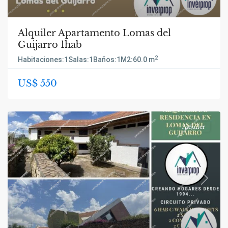
Alquiler Apartamento Lomas del
Guijarro 1hab
2
Habitaciones:
1
Salas:
1
Baños:
1
M2:
60.0 m
US$ 550
Alquiler
Previous
Next