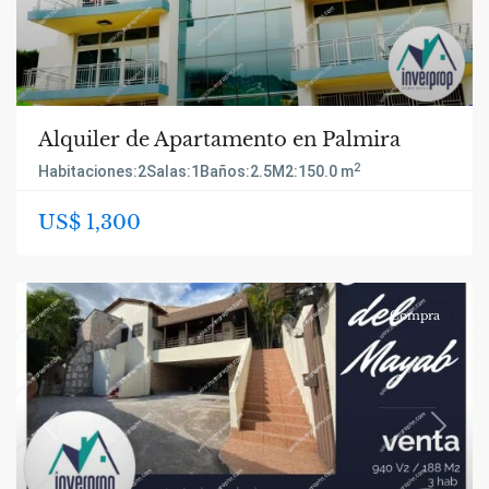
Alquiler de Apartamento en Palmira
2
Habitaciones:
2
Salas:
1
Baños:
2.5
M2:
150.0 m
US$ 1,300
Compra
Previous
Next