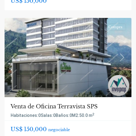
US$ 150,000
Compra
Previous
Next
Venta de Oficina Terravista SPS
2
Habitaciones:
0
Salas:
0
Baños:
0
M2:
50.0 m
US$ 150,000
negociable