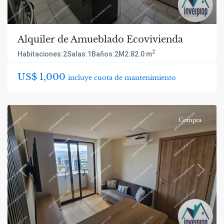
Alquiler de Amueblado Ecovivienda
2
Habitaciones:
2
Salas:
1
Baños:
2
M2:
82.0 m
US$ 1,000
incluye cuota de mantenimiento
Compra
Previous
Next