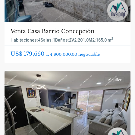
Venta Casa Barrio Concepción
2
Habitaciones:
4
Salas:
1
Baños:
2
V2:
201.0
M2:
165.0 m
US$ 179,650
L 4,800,000.00 negociable
Alquiler
Previous
Next