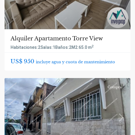
Alquiler Apartamento Torre View
2
Habitaciones:
2
Salas:
1
Baños:
2
M2:
65.0 m
US$ 950
incluye agua y cuota de mantenimiento
Compra
Previous
Next