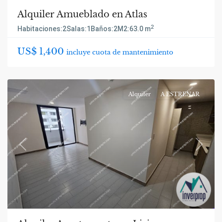
Alquiler Amueblado en Atlas
2
Habitaciones:
2
Salas:
1
Baños:
2
M2:
63.0 m
US$ 1,400
incluye cuota de mantenimiento
Alquiler
A ESTRENAR
Previous
Next