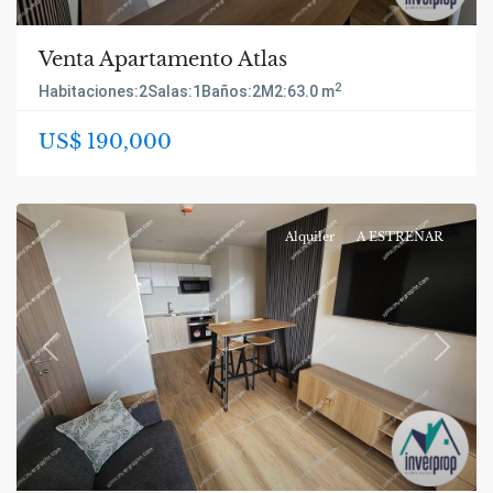
Venta Apartamento Atlas
2
Habitaciones:
2
Salas:
1
Baños:
2
M2:
63.0 m
US$ 190,000
Alquiler
A ESTRENAR
Previous
Next