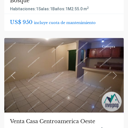
Bosque
2
Habitaciones:
1
Salas:
1
Baños:
1
M2:
55.0 m
US$ 950
incluye cuota de mantenimiento
Compra
Previous
Next
Venta Casa Centroamerica Oeste