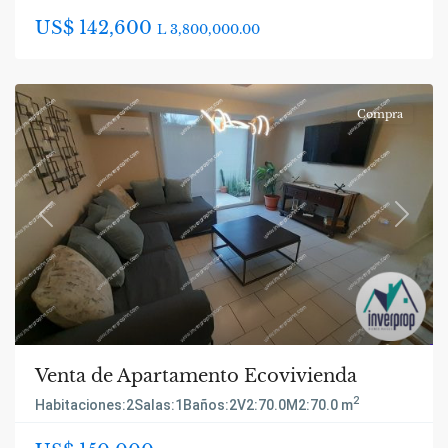
US$ 142,600
L 3,800,000.00
Compra
Previous
Next
Venta de Apartamento Ecovivienda
2
Habitaciones:
2
Salas:
1
Baños:
2
V2:
70.0
M2:
70.0 m