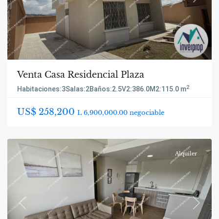
Previous
Next
Venta Casa Residencial Plaza
2
Habitaciones:
3
Salas:
2
Baños:
2.5
V2:
386.0
M2:
115.0 m
US$ 258,200
L 6,900,000.00 negociable
Alquiler
Previous
Next