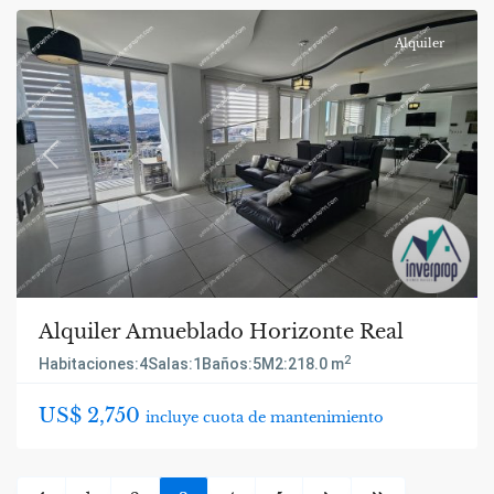
Alquiler
Previous
Next
Alquiler Amueblado Horizonte Real
2
Habitaciones:
4
Salas:
1
Baños:
5
M2:
218.0 m
US$ 2,750
incluye cuota de mantenimiento