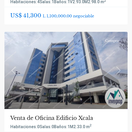
2
Habitaciones:
4
Salas:
1
Baños:
1
V2:
93.0
M2:
98.0 m
US$ 41,300
L 1,100,000.00 negociable
Compra
Previous
Next
Venta de Oficina Edificio Xcala
2
Habitaciones:
0
Salas:
0
Baños:
1
M2:
33.0 m