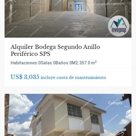
Previous
Next
Alquiler Bodega Segundo Anillo
Periférico SPS
2
Habitaciones:
0
Salas:
0
Baños:
0
M2:
357.0 m
US$ 3,035
incluye cuota de mantenimiento
Compra