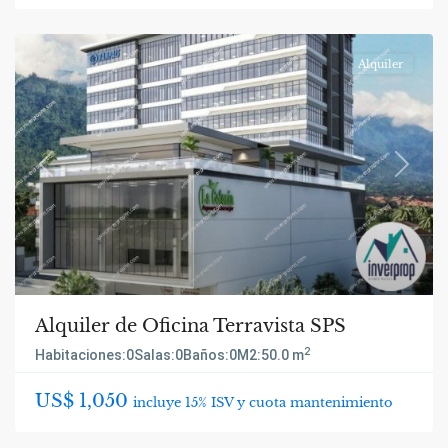
Alquiler
Previous
Next
Alquiler de Oficina Terravista SPS
2
Habitaciones:
0
Salas:
0
Baños:
0
M2:
50.0 m
US$ 1,050
incluye 15% ISV y cuota mantenimiento