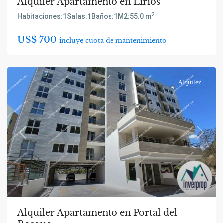
Alquiler Apartamento en Lirios
2
Habitaciones:
1
Salas:
1
Baños:
1
M2:
55.0 m
US$ 700
incluye cuota de mantenimiento
Alquiler
Previous
Next
Alquiler Apartamento en Portal del