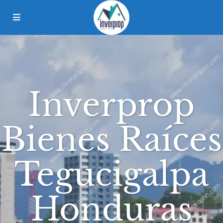
Inverprop
Bienes Raíces
Tegucigalpa
Honduras