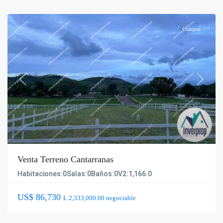
Compra
Previous
Next
Venta Terreno Cantarranas
Habitaciones:
0
Salas:
0
Baños:
0
V2:
1,166.0
US$ 86,730
L 2,333,000.00 negociable