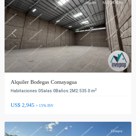
Alquiler
ALQUILADA
Previous
Next
Alquiler Bodegas Comayagua
2
Habitaciones:
0
Salas:
0
Baños:
2
M2:
535.0 m
US$ 2,945
+ 15% ISV
Compra