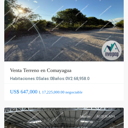
Previous
Next
Venta Terreno en Comayagua
Habitaciones:
0
Salas:
0
Baños:
0
V2:
68,958.0
US$ 647,000
L 17,225,000.00 negociable
Alquiler
ALQUILADA