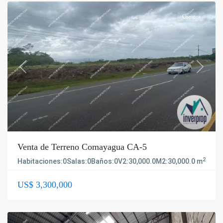
Compra
Previous
Next
Venta de Terreno Comayagua CA-5
2
Habitaciones:
0
Salas:
0
Baños:
0
V2:
30,000.0
M2:
30,000.0 m
US$ 3,300,000