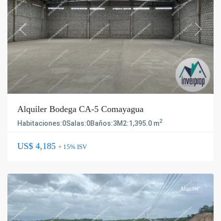
Previous
Next
Alquiler Bodega CA-5 Comayagua
2
Habitaciones:
0
Salas:
0
Baños:
3
M2:
1,395.0 m
US$ 4,185
+ 15% ISV
Alquiler