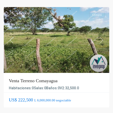
Compra
Previous
Next
Venta Terreno Comayagua
Habitaciones:
0
Salas:
0
Baños:
0
V2:
32,500.0
US$ 222,500
L 6,000,000.00 negociable