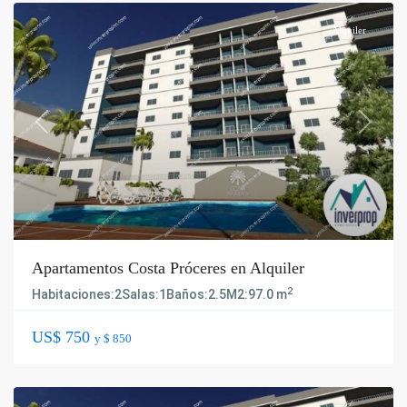
Alquiler
Previous
Next
Apartamentos Costa Próceres en Alquiler
2
Habitaciones:
2
Salas:
1
Baños:
2.5
M2:
97.0 m
US$ 750
y $ 850