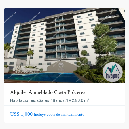
Alquiler
Previous
Next
Alquiler Amueblado Costa Próceres
2
Habitaciones:
2
Salas:
1
Baños:
1
M2:
80.0 m
US$ 1,000
incluye cuota de mantenimiento