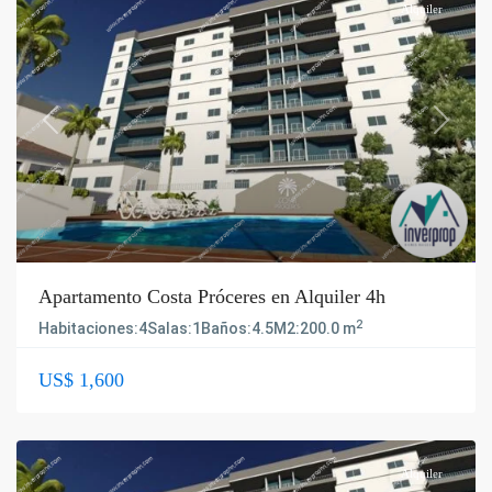
Alquiler
Previous
Next
Apartamento Costa Próceres en Alquiler 4h
2
Habitaciones:
4
Salas:
1
Baños:
4.5
M2:
200.0 m
US$ 1,600
Alquiler