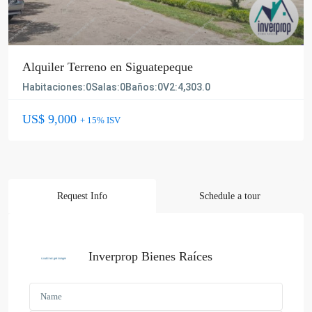
Alquiler Terreno en Siguatepeque
Habitaciones:
0
Salas:
0
Baños:
0
V2:
4,303.0
US$ 9,000
+ 15% ISV
Request Info
Schedule a tour
Inverprop Bienes Raíces