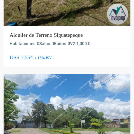
Alquiler de Terreno Siguatepeque
Habitaciones:
0
Salas:
0
Baños:
0
V2:
1,000.0
US$ 1,554
+ 15% ISV
Alquiler
Previous
Next