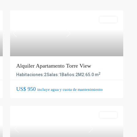
Alquiler
Previous
Next
Alquiler Apartamento Torre View
2
Habitaciones:
2
Salas:
1
Baños:
2
M2:
65.0 m
US$ 950
incluye agua y cuota de mantenimiento
Alquiler
Previous
Next