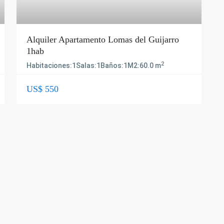
Alquiler Apartamento Lomas del Guijarro
1hab
2
Habitaciones:
1
Salas:
1
Baños:
1
M2:
60.0 m
US$ 550