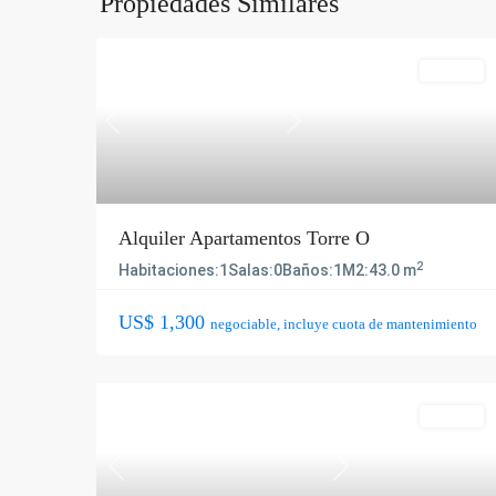
Propiedades Similares
Alquiler
Previous
Next
Alquiler Apartamentos Torre O
2
Habitaciones:
1
Salas:
0
Baños:
1
M2:
43.0 m
US$ 1,300
negociable, incluye cuota de mantenimiento
Alquiler
Previous
Next