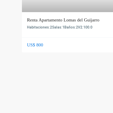
Renta Apartamento Lomas del Guijarro
Habitaciones:
2
Salas:
1
Baños:
2
V2:
100.0
US$ 800