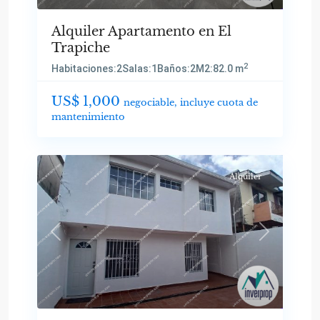
Alquiler Apartamento en El
Trapiche
2
Habitaciones:
2
Salas:
1
Baños:
2
M2:
82.0 m
US$ 1,000
negociable, incluye cuota de
mantenimiento
Alquiler
Previous
Next