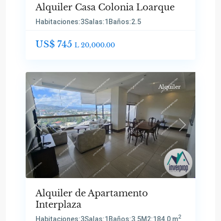
Alquiler Casa Colonia Loarque
Habitaciones:
3
Salas:
1
Baños:
2.5
US$ 745
L 20,000.00
Alquiler
Previous
Next
Alquiler de Apartamento
Interplaza
2
Habitaciones:
3
Salas:
1
Baños:
3.5
M2:
184.0 m