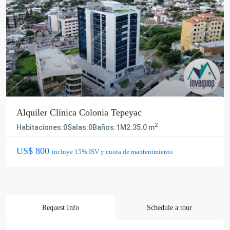
Previous
Next
Alquiler Clínica Colonia Tepeyac
2
Habitaciones:
0
Salas:
0
Baños:
1
M2:
35.0 m
US$ 800
incluye 15% ISV y cuota de mantenimiento
Request Info
Schedule a tour