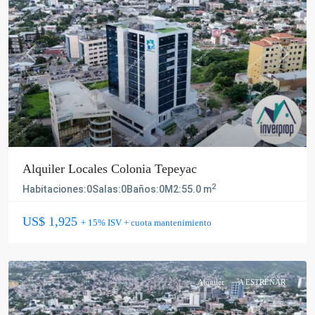
Previous
Next
Alquiler Locales Colonia Tepeyac
2
Habitaciones:
0
Salas:
0
Baños:
0
M2:
55.0 m
US$ 1,925
+ 15% ISV + cuota mantenimiento
Alquiler
A ESTRENAR