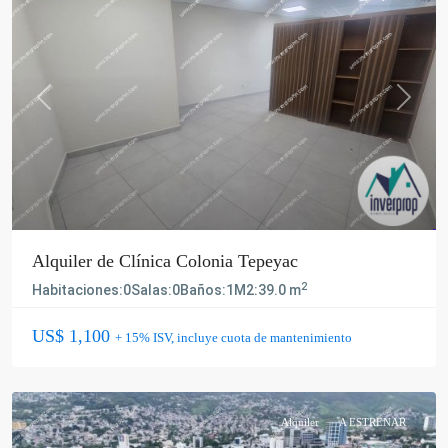
Previous
Next
Alquiler de Clínica Colonia Tepeyac
2
Habitaciones:
0
Salas:
0
Baños:
1
M2:
39.0 m
US$ 1,100
+ 15% ISV, incluye cuota de mantenimiento
Alquiler
A ESTRENAR